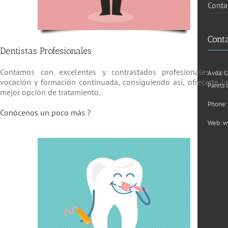
Conta
Cont
Dentistas Profesionales
Contamos con excelentes y contrastados profesionales co
Avda. C
vocación y formación continuada, consiguiendo así, ofrecerte l
Parets 
mejor opción de tratamiento.
Phone:
Conócenos un poco más ?
Web:
w