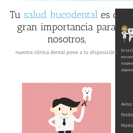
Tu
salud bucodental
es de
gran importancia para
nosotros,
En la C
nuestra clínica dental pone a tu disposición:
encuen
moderna
objetiv
Aviso
Políti
Polít