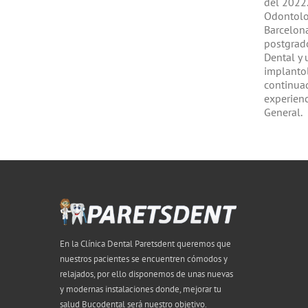
del 2022.
Odontolo
Barcelona
postgrado
Dental y 
implanto
continua
experien
General.
En la Clínica Dental Paretsdent queremos que
nuestros pacientes se encuentren cómodos y
relajados, por ello disponemos de unas nuevas
y modernas instalaciones donde, mejorar tu
salud Bucodental será nuestro objetivo.