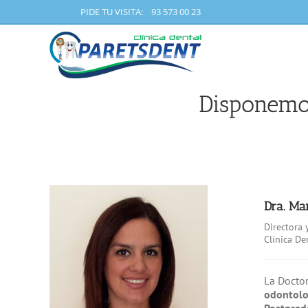
Skip
PIDE TU VISITA: 93 573 00 23
to
content
Disponemos
Dra. Mar
Directora 
Clínica De
La Docto
odontolo