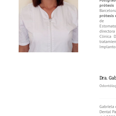
Postgr
prótesis
Barcelo
prótesis 
de 
Estomato
directora
Clínica 
tratamie
Implantolo
Dra. Ga
Odontólog
Gabriela 
Dental P