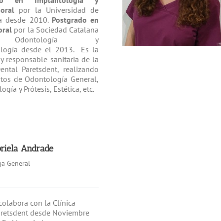
ado en Implantología y
 oral
por la Universidad de
na desde 2010.
Postgrado en
oral
por la Sociedad Catalana
Odontología y
logía desde el 2013. Es la
 y responsable sanitaria de la
Dental Paretsdent, realizando
ntos de Odontología General,
gía y Prótesis, Estética, etc.
briela Andrade
a General
colabora con la Clínica
aretsdent desde Noviembre