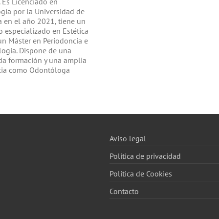
 Es Licenciado en
gía por la Universidad de
 en el año 2021, tiene un
 especializado en Estética
un Máster en Periodoncia e
logía. Dispone de una
da formación y una amplia
cia como Odontóloga
Aviso legal
Política de privacidad
Política de Cookies
Contacto